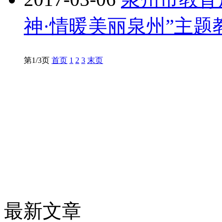
神·情暖美丽泉州”主
第1/3页
首页
1
2
3
末页
最新文章