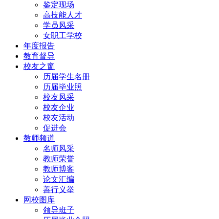
鉴定现场
高技能人才
学员风采
女职工学校
年度报告
教育督导
校友之窗
历届学生名册
历届毕业照
校友风采
校友企业
校友活动
促进会
教师频道
名师风采
教师荣誉
教师博客
论文汇编
善行义举
网校图库
领导班子