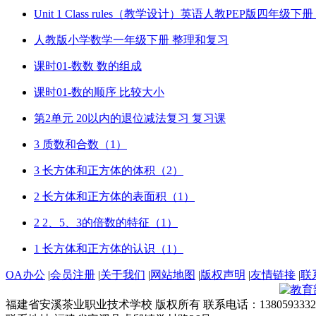
Unit 1 Class rules（教学设计）英语人教PEP版四年级
人教版小学数学一年级下册 整理和复习
课时01-数数 数的组成
课时01-数的顺序 比较大小
第2单元 20以内的退位减法复习 复习课
3 质数和合数（1）
3 长方体和正方体的体积（2）
2 长方体和正方体的表面积（1）
2 2、5、3的倍数的特征（1）
1 长方体和正方体的认识（1）
OA办公
|
会员注册
|
关于我们
|
网站地图
|
版权声明
|
友情链接
|
联
福建省安溪茶业职业技术学校 版权所有 联系电话：1380593332