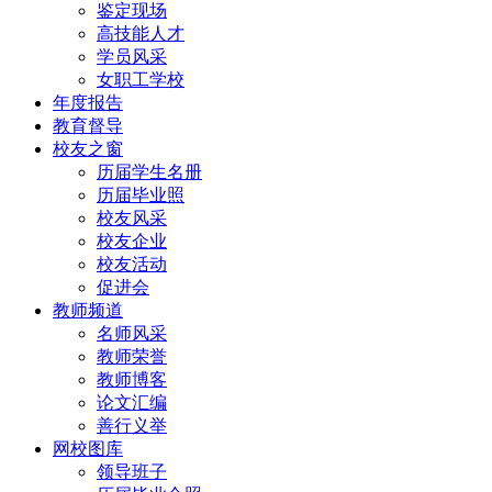
鉴定现场
高技能人才
学员风采
女职工学校
年度报告
教育督导
校友之窗
历届学生名册
历届毕业照
校友风采
校友企业
校友活动
促进会
教师频道
名师风采
教师荣誉
教师博客
论文汇编
善行义举
网校图库
领导班子