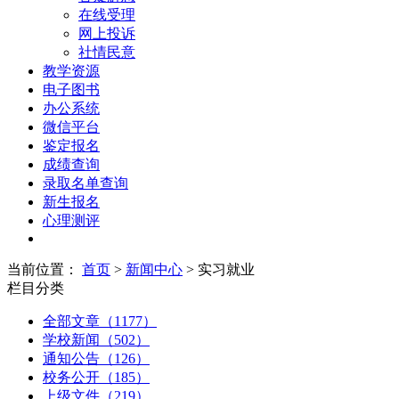
在线受理
网上投诉
社情民意
教学资源
电子图书
办公系统
微信平台
鉴定报名
成绩查询
录取名单查询
新生报名
心理测评
当前位置：
首页
>
新闻中心
> 实习就业
栏目分类
全部文章（1177）
学校新闻（502）
通知公告（126）
校务公开（185）
上级文件（219）