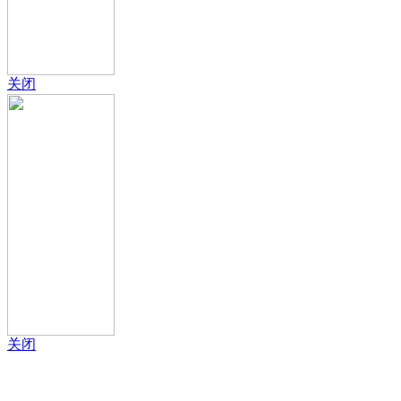
关闭
关闭