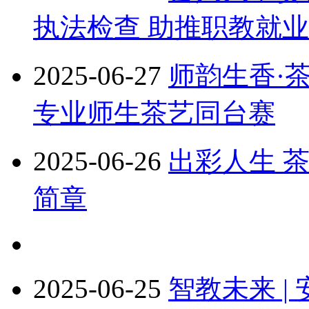
执法检查 助推职教就
2025-06-27
师韵生香·
专业师生茶艺同台赛
2025-06-26
出彩人生 茶
简章
2025-06-25
智教未来 