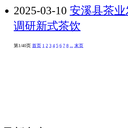
2025-03-10
安溪县茶业
调研新式茶饮
第1/40页
首页
1
2
3
4
5
6
7
8
...
末页