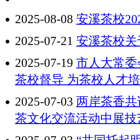
2025-08-08
安溪茶校2
2025-07-21
安溪茶校关
2025-07-19
市人大常委
茶校督导 为茶校人才培
2025-07-03
两岸茶香共
茶文化交流活动中展技