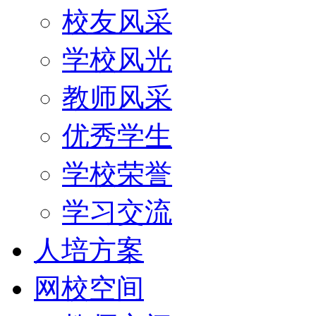
校友风采
学校风光
教师风采
优秀学生
学校荣誉
学习交流
人培方案
网校空间