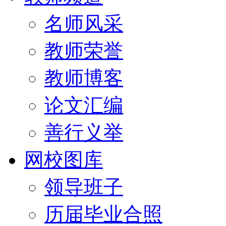
名师风采
教师荣誉
教师博客
论文汇编
善行义举
网校图库
领导班子
历届毕业合照