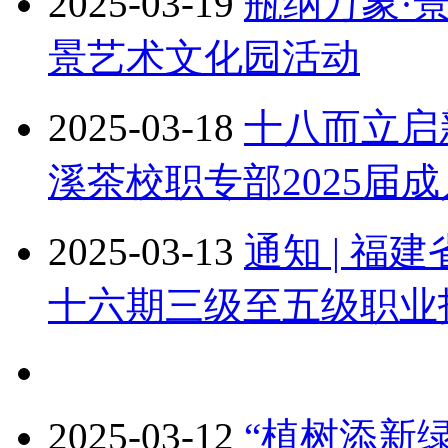
2025-03-19
瓶纳万象·景
景艺术文化园活动
2025-03-18
十八而立启
溪茶校职专部2025届
2025-03-13
通知 | 
十六期三级至五级职业
2025-03-12
“植树添新