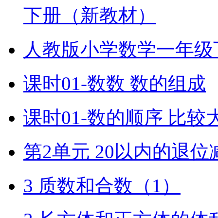
下册（新教材）
人教版小学数学一年级
课时01-数数 数的组成
课时01-数的顺序 比较
第2单元 20以内的退位
3 质数和合数（1）