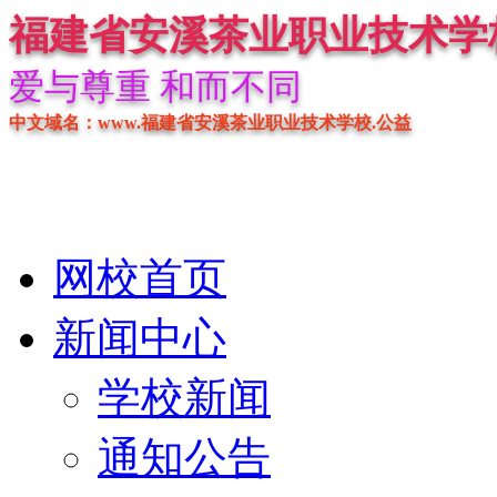
福建省安溪茶业职业技术学
爱与尊重 和而不同
中文域名：www.福建省安溪茶业职业技术学校.公益
网校首页
新闻中心
学校新闻
通知公告